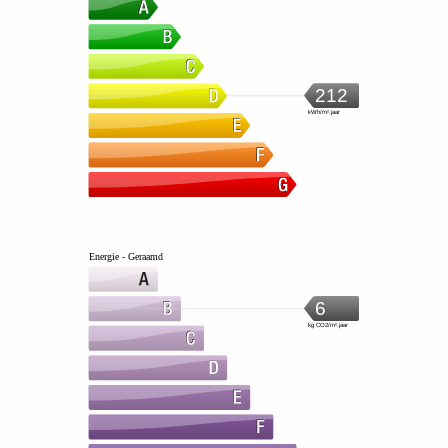
212
kWh/m².jaar
Energie - Geraamd
6
kg CO2/m².jaar