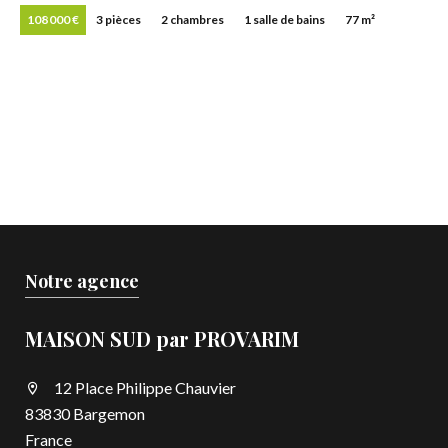
108 000 €
3 pièces
2 chambres
1 salle de bains
77 m²
Notre agence
MAISON SUD par PROVARIM
12 Place Philippe Chauvier
83830 Bargemon
France