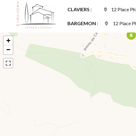
CLAVIERS :
BARGEMON :
12 Place Ph
+
−