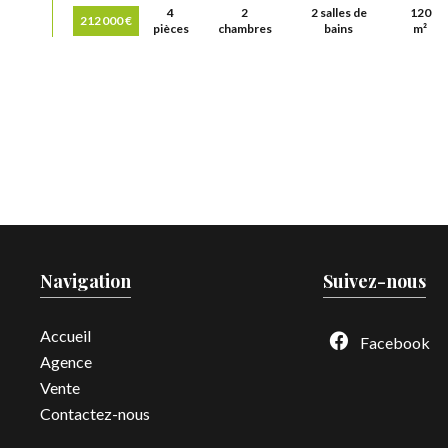
4
2
2 salles de
120
212 000 €
pièces
chambres
bains
m²
Navigation
Suivez-nous
Accueil
Facebook
Agence
Vente
Contactez-nous