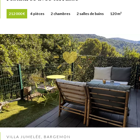
212 000 €
4 pièces
2 chambres
2 salles de bains
120 m²
VILLA JUMELÉE, BARGEMON