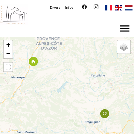
Divers
Infos
+
−
13