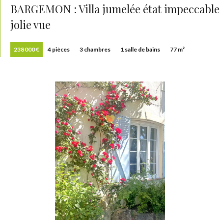
BARGEMON : Villa jumelée état impeccable
jolie vue
238 000 €
4 pièces
3 chambres
1 salle de bains
77 m²