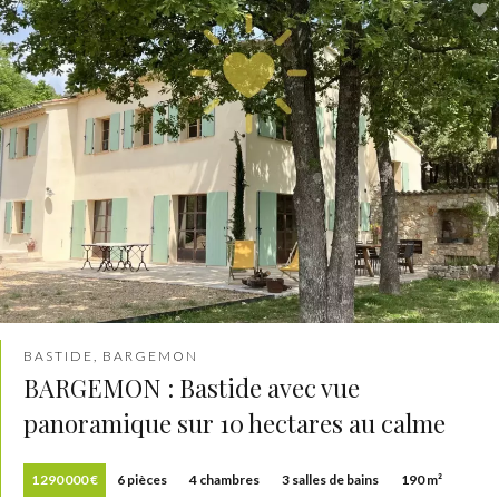
BASTIDE, BARGEMON
BARGEMON : Bastide avec vue
panoramique sur 10 hectares au calme
1 290 000 €
6 pièces
4 chambres
3 salles de bains
190 m²