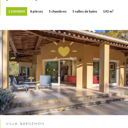
1 100 000 €
8 pièces
5 chambres
5 salles de bains
192 m²
VILLA, BARGEMON