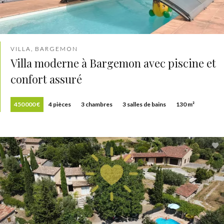
VILLA, BARGEMON
Villa moderne à Bargemon avec piscine et
confort assuré
450 000 €
4 pièces
3 chambres
3 salles de bains
130 m²